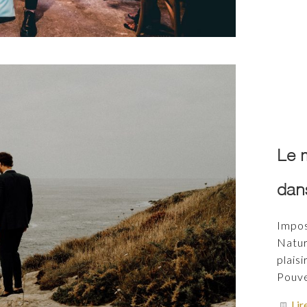
Le m
dan
Impos
Natur
plaisi
Pouve
Lir