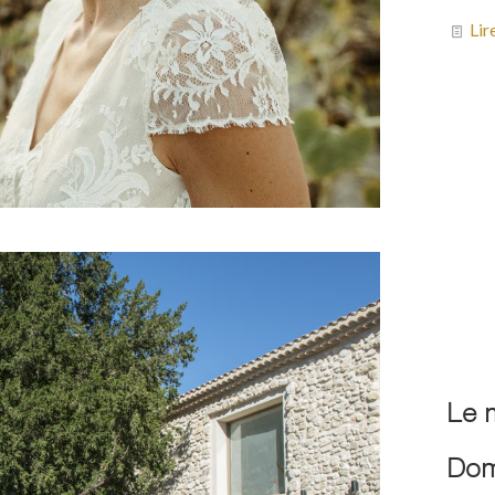
Lir
Le 
Dom