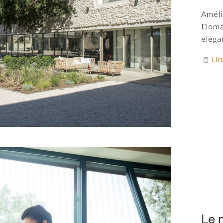
Améli
Domai
éléga
Lir
Le 