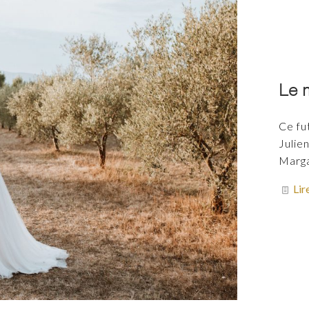
Le m
Ce fu
Julien
Marga
Lir