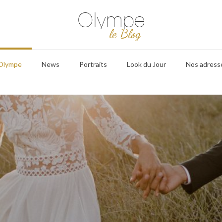
Olympe
le Blog
 Olympe
News
Portraits
Look du Jour
Nos adress