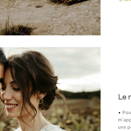
Le 
• Pou
m’app
une p