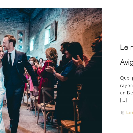
Le m
Avi
Quel 
rayon
en Be
[…]
Lir