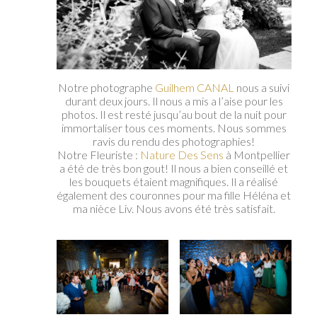
Notre photographe
Guilhem CANAL
nous a suivi
durant deux jours. Il nous a mis a l’aise pour les
photos. Il est resté jusqu’au bout de la nuit pour
immortaliser tous ces moments. Nous sommes
ravis du rendu des photographies!
Notre Fleuriste :
Nature Des Sens
à Montpellier
a été de très bon gout! Il nous a bien conseillé et
les bouquets étaient magnifiques. Il a réalisé
également des couronnes pour ma fille Héléna et
ma nièce Liv. Nous avons été très satisfait.