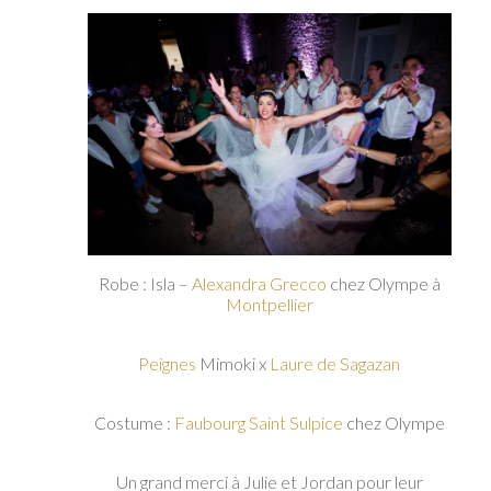
Robe : Isla –
Alexandra Grecco
chez Olympe à
Montpellier
Peignes
Mimoki x
Laure de Sagazan
Costume :
Faubourg Saint Sulpice
chez Olympe
Un grand merci à Julie et Jordan pour leur