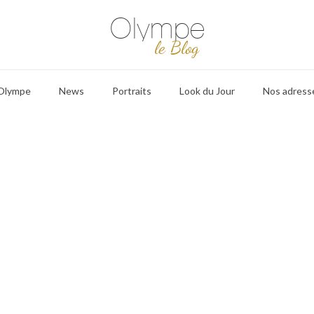
Olympe
le Blog
 Olympe
News
Portraits
Look du Jour
Nos adress