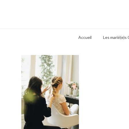
Accueil
Les marié(e)s